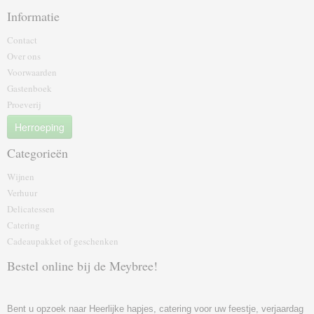
Informatie
Contact
Over ons
Voorwaarden
Gastenboek
Proeverij
Herroeping
Categorieën
Wijnen
Verhuur
Delicatessen
Catering
Cadeaupakket of geschenk‎en
Bestel online bij de Meybree!
Bent u opzoek naar Heerlijke hapjes, catering voor uw feestje, verjaardag