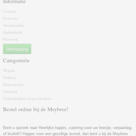
Informatie
Contact
Over ons
Voorwaarden
Gastenboek
Proeverij
Herroeping
Categorieën
Wijnen
Verhuur
Delicatessen
Catering
Cadeaupakket of geschenk‎en
Bestel online bij de Meybree!
Bent u opzoek naar Heerlijke hapjes, catering voor uw feestje, verjaardag
of bruiloft? Hapjes voor een gezellige avond, dan bent u bij de Meybree