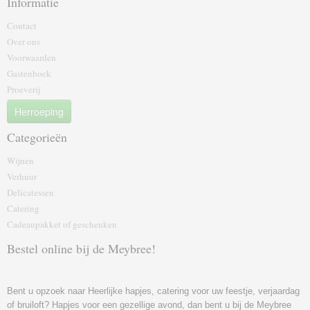
Informatie
Contact
Over ons
Voorwaarden
Gastenboek
Proeverij
Herroeping
Categorieën
Wijnen
Verhuur
Delicatessen
Catering
Cadeaupakket of geschenk‎en
Bestel online bij de Meybree!
Bent u opzoek naar Heerlijke hapjes, catering voor uw feestje, verjaardag
of bruiloft? Hapjes voor een gezellige avond, dan bent u bij de Meybree