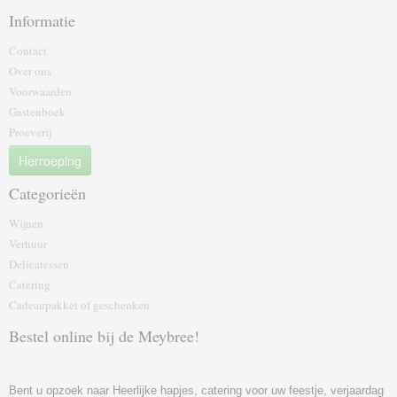
Informatie
Contact
Over ons
Voorwaarden
Gastenboek
Proeverij
Herroeping
Categorieën
Wijnen
Verhuur
Delicatessen
Catering
Cadeaupakket of geschenk‎en
Bestel online bij de Meybree!
Bent u opzoek naar Heerlijke hapjes, catering voor uw feestje, verjaardag