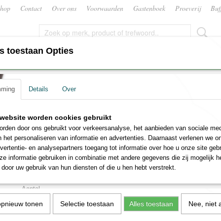
hop
Contact
Over ons
Voorwaarden
Gastenboek
Proeverij
Buf
s toestaan Opties
CATERING
CADEAUPAKKET OF GESCHENK‎EN
mming
Details
Over
vignon Blanc
Witte wijn The Ned Sauvi
website worden cookies gebruikt
rden door ons gebruikt voor verkeersanalyse, het aanbieden van sociale med
Blanc
n het personaliseren van informatie en advertenties. Daarnaast verlenen we o
vertentie- en analysepartners toegang tot informatie over hoe u onze site gebru
€ 12,95
e informatie gebruiken in combinatie met andere gegevens die zij mogelijk 
(inclusief btw 21%)
door uw gebruik van hun diensten of die u hen hebt verstrekt.
✓
Op voorraad
Aantal
opnieuw tonen
Selectie toestaan
Alles toestaan
Nee, niet 