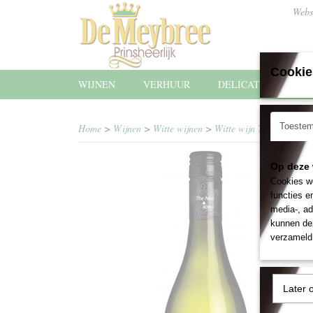
Webs
Cookie
WIJNEN
VERHUUR
DELICATESSEN
Toeste
Home
>
Wijnen
>
Witte wijnen
>
Witte wijn The Ned Sau
Op deze 
Cookies wo
functies e
media-, ad
kunnen dez
verzameld 
Later 