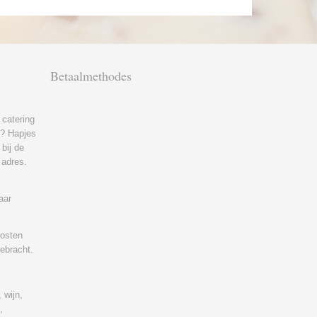
!
Betaalmethodes
 catering
ft? Hapjes
bij de
 adres.
aar
kosten
gebracht.
 wijn,
,