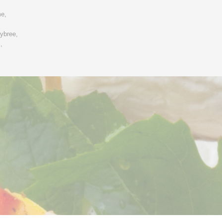
me,
ybree,
j,