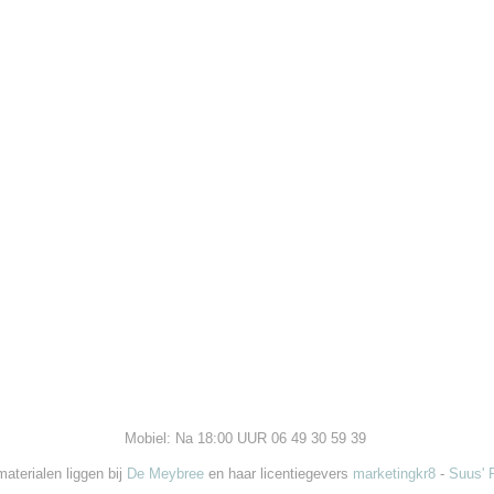
Mobiel: Na 18:00 UUR 06 49 30 59 39
aterialen liggen bij
De Meybree
en haar licentiegevers
marketingkr8
-
Suus' 