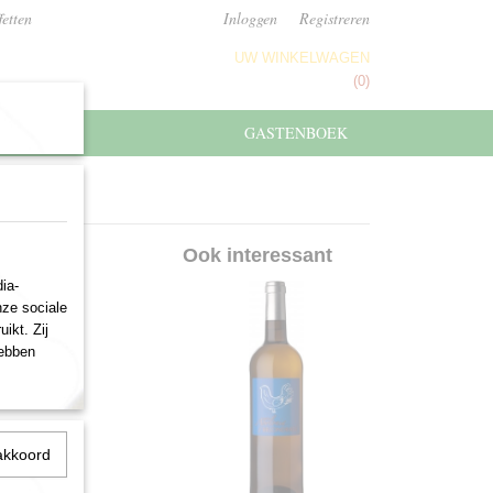
fetten
Inloggen
Registreren
UW WINKELWAGEN
Geen producten
(0)
GASTENBOEK
gnon
Ook interessant
ia-
nze sociale
ikt. Zij
hebben
akkoord