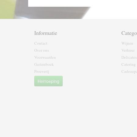
Informatie
Catego
Contact
Wijnen
Over ons
Verhuur
Voorwaarden
Delicates
Gastenboek
Catering
Proeverij
Cadeaupa
Herroeping