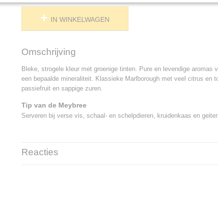
IN WINKELWAGEN
Omschrijving
Bleke, strogele kleur met groenige tinten. Pure en levendige aromas 
een bepaalde mineraliteit. Klassieke Marlborough met veel citrus en t
passiefruit en sappige zuren.
Tip van de Meybree
Serveren bij verse vis, schaal- en schelpdieren, kruidenkaas en geite
Reacties