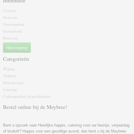
Informatie
Contact
Over ons
Voorwaarden
Gastenboek
Proeverij
Herroeping
Categorieën
Wijnen
Verhuur
Delicatessen
Catering
Cadeaupakket of geschenk‎en
Bestel online bij de Meybree!
Bent u opzoek naar Heerlijke hapjes, catering voor uw feestje, verjaardag
of bruiloft? Hapjes voor een gezellige avond, dan bent u bij de Meybree