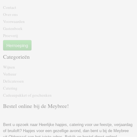
Contact
Over ons
Voorwaarden
Gastenboek
Proeverij
Herroeping
Categorieën
Wijnen
Verhuur
Delicatessen
Catering
Cadeaupakket of geschenk‎en
Bestel online bij de Meybree!
Bent u opzoek naar Heerlijke hapjes, catering voor uw feestje, verjaardag
of bruiloft? Hapjes voor een gezellige avond, dan bent u bij de Meybree
uit Oldenzaal aan het juiste adres. Bekijk en bestel direct online!