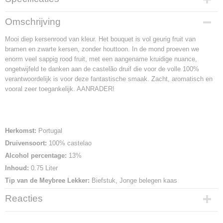
Productcode
Omschrijving
29
Mooi diep kersenrood van kleur. Het bouquet is vol geurig fruit van
bramen en zwarte kersen, zonder houttoon. In de mond proeven we
enorm veel sappig rood fruit, met een aangename kruidige nuance,
ongetwijfeld te danken aan de castelão druif die voor de volle 100%
verantwoordelijk is voor deze fantastische smaak. Zacht, aromatisch en
vooral zeer toegankelijk. AANRADER!
Herkomst:
Portugal
Druivensoort:
100% castelao
Alcohol percentage:
13%
Inhoud:
0.75 Liter
Tip van de Meybree Lekker:
Biefstuk, Jonge belegen kaas
Reacties