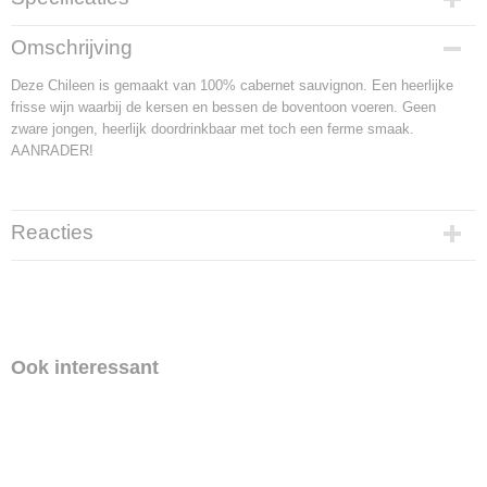
Productcode
Omschrijving
28
Deze Chileen is gemaakt van 100% cabernet sauvignon. Een heerlijke
frisse wijn waarbij de kersen en bessen de boventoon voeren. Geen
zware jongen, heerlijk doordrinkbaar met toch een ferme smaak.
AANRADER!
Reacties
Ook interessant