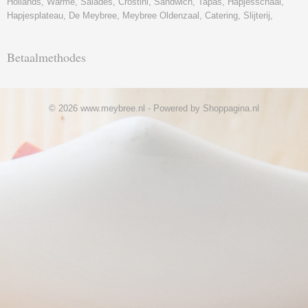
Hollands, Warme, Salades, Crostini, Sandwich, Tapas, Hapjesschaal,
Hapjesplateau, De Meybree, Meybree Oldenzaal, Catering, Slijterij,
Betaalmethodes
© 2026 www.meybree.nl - Powered by Shoppagina.nl