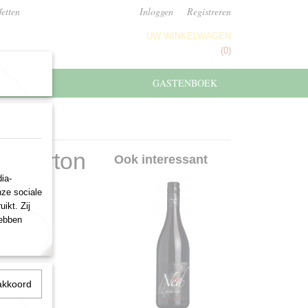
fetten
Inloggen
Registreren
UW WINKELWAGEN
Geen producten
(0)
GASTENBOEK
s Lurton
Ook interessant
ia-
nze sociale
ikt. Zij
hebben
akkoord