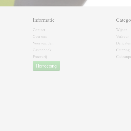
Informatie
Catego
Contact
Wijnen
Over ons
Verhuur
Voorwaarden
Delicates
Gastenboek
Catering
Proeverij
Cadeaupa
Herroeping