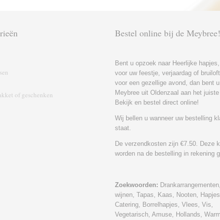
rieën
Bestel online bij de Meybree
Bent u opzoek naar Heerlijke hapjes,
sen
voor uw feestje, verjaardag of bruilo
voor een gezellige avond, dan bent u 
Meybree uit Oldenzaal aan het juiste
kket of geschenk‎en
Bekijk en bestel direct online!
Wij bellen u wanneer uw bestelling kl
staat.
De verzendkosten zijn €7.50. Deze 
worden na de bestelling in rekening 
Zoekwoorden:
Drankarrangementen,
wijnen, Tapas, Kaas, Nooten, Hapjes
Catering, Borrelhapjes, Vlees, Vis,
Vegetarisch, Amuse, Hollands, War