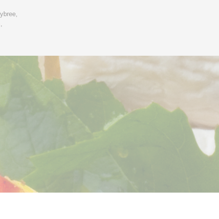
ybree,
j,