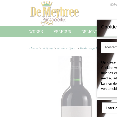
Webs
Cookie
WIJNEN
VERHUUR
DELICATESSEN
Toeste
Home
>
Wijnen
>
Rode wijnen
>
Rode wijn Château Couh
Op deze 
Cookies wo
functies e
media-, ad
kunnen dez
verzameld 
Later 