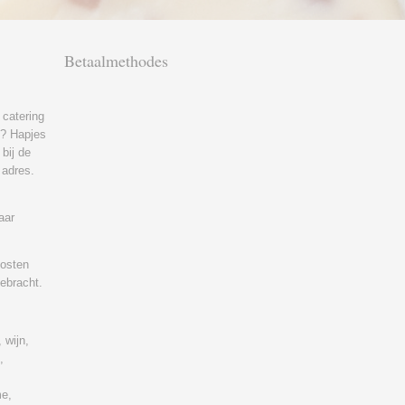
!
Betaalmethodes
 catering
ft? Hapjes
bij de
 adres.
aar
kosten
gebracht.
 wijn,
,
me,