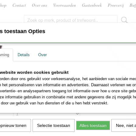
hop
Contact
Over ons
Voorwaarden
Gastenboek
Proeverij
Buf
s toestaan Opties
CATERING
CADEAUPAKKET OF GESCHENK‎EN
mming
Details
Over
ins Lurton
Rode wijn Château Couhin
website worden cookies gebruikt
rden door ons gebruikt voor verkeersanalyse, het aanbieden van sociale med
€ 34,50
n het personaliseren van informatie en advertenties. Daarnaast verlenen we o
(inclusief btw 21%)
vertentie- en analysepartners toegang tot informatie over hoe u onze site gebru
✓
Op voorraad
e informatie gebruiken in combinatie met andere gegevens die zij mogelijk 
door uw gebruik van hun diensten of die u hen hebt verstrekt.
Aantal
opnieuw tonen
Selectie toestaan
Alles toestaan
Nee, niet 