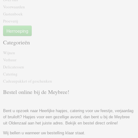
Voorwaarden
Gastenboek
Proeverij
Herroeping
Categorieën
Wijnen
Verhuur
Delicatessen
Catering
Cadeaupakket of geschenk‎en
Bestel online bij de Meybree!
Bent u opzoek naar Heerlijke hapjes, catering voor uw feestje, verjaardag
of bruiloft? Hapjes voor een gezellige avond, dan bent u bij de Meybree
uit Oldenzaal aan het juiste adres. Bekijk en bestel direct online!
Wij bellen u wanneer uw bestelling klaar staat.