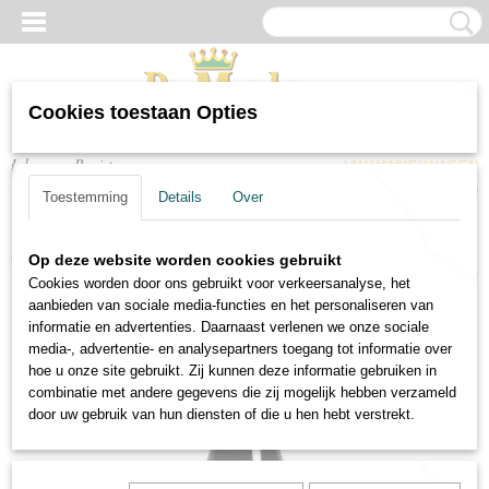
Cookies toestaan Opties
Inloggen
Registreren
UW WINKELWAGEN
Geen producten
(0)
Toestemming
Details
Over
Home
>
Wijnen
>
Rode wijnen
>
Rode wijn Proeza Tinto Dão
Op deze website worden cookies gebruikt
Cookies worden door ons gebruikt voor verkeersanalyse, het
aanbieden van sociale media-functies en het personaliseren van
informatie en advertenties. Daarnaast verlenen we onze sociale
media-, advertentie- en analysepartners toegang tot informatie over
hoe u onze site gebruikt. Zij kunnen deze informatie gebruiken in
combinatie met andere gegevens die zij mogelijk hebben verzameld
door uw gebruik van hun diensten of die u hen hebt verstrekt.