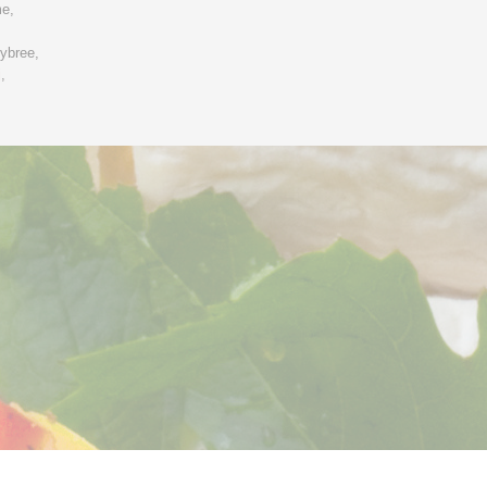
me,
ybree,
j,