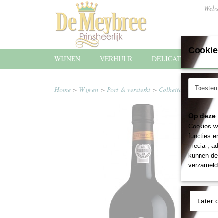
Webs
Cookie
WIJNEN
VERHUUR
DELICATESSEN
Toeste
Home
>
Wijnen
>
Port & versterkt
>
Colheita Quinta do 
Op deze 
Cookies wo
functies e
media-, ad
kunnen dez
verzameld 
Later 