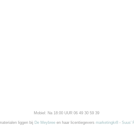
Mobiel: Na 18:00 UUR 06 49 30 59 39
aterialen liggen bij
De Meybree
en haar licentiegevers
marketingkr8
-
Suus' 