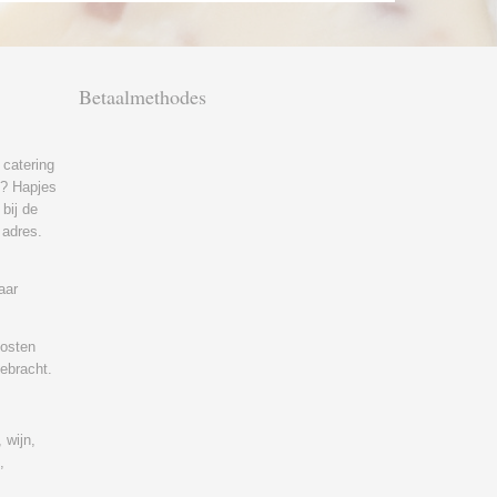
!
Betaalmethodes
 catering
ft? Hapjes
bij de
 adres.
aar
kosten
gebracht.
 wijn,
,