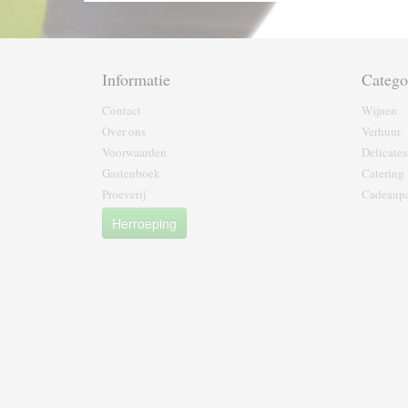
Informatie
Catego
Contact
Wijnen
Over ons
Verhuur
Voorwaarden
Delicates
Gastenboek
Catering
Proeverij
Cadeaupa
Herroeping