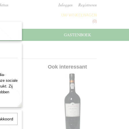
fetten
Inloggen
Registreren
UW WINKELWAGEN
Geen producten
(0)
GASTENBOEK
2000
Ook interessant
ia-
nze sociale
ikt. Zij
hebben
akkoord