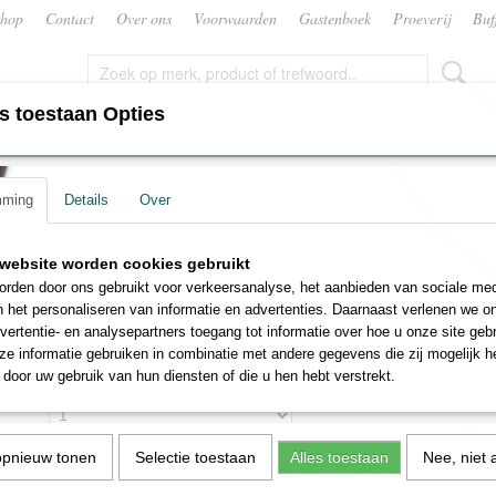
hop
Contact
Over ons
Voorwaarden
Gastenboek
Proeverij
Buf
s toestaan Opties
CATERING
CADEAUPAKKET OF GESCHENK‎EN
mming
Details
Over
Noval 2000
Colheita Quinta do Noval 
website worden cookies gebruikt
rden door ons gebruikt voor verkeersanalyse, het aanbieden van sociale med
€ 42,99
n het personaliseren van informatie en advertenties. Daarnaast verlenen we o
(inclusief btw 21%)
vertentie- en analysepartners toegang tot informatie over hoe u onze site gebru
✓
Op voorraad
e informatie gebruiken in combinatie met andere gegevens die zij mogelijk 
door uw gebruik van hun diensten of die u hen hebt verstrekt.
Aantal
opnieuw tonen
Selectie toestaan
Alles toestaan
Nee, niet 