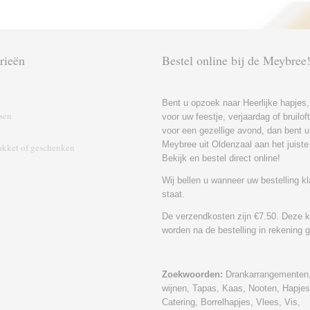
rieën
Bestel online bij de Meybree
Bent u opzoek naar Heerlijke hapjes,
sen
voor uw feestje, verjaardag of bruilo
voor een gezellige avond, dan bent u 
Meybree uit Oldenzaal aan het juiste
kket of geschenk‎en
Bekijk en bestel direct online!
Wij bellen u wanneer uw bestelling kl
staat.
De verzendkosten zijn €7.50. Deze 
worden na de bestelling in rekening 
Zoekwoorden:
Drankarrangementen,
wijnen, Tapas, Kaas, Nooten, Hapjes
Catering, Borrelhapjes, Vlees, Vis,