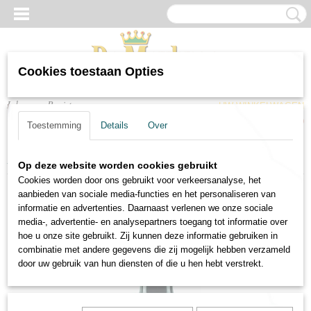
Cookies toestaan Opties
Inloggen
Registreren
UW WINKELWAGEN
Geen producten
(0)
Toestemming
Details
Over
Home
>
Wijnen
>
Port & versterkt
>
Tawny Reserve Quinta do Noval
Op deze website worden cookies gebruikt
Cookies worden door ons gebruikt voor verkeersanalyse, het
aanbieden van sociale media-functies en het personaliseren van
informatie en advertenties. Daarnaast verlenen we onze sociale
media-, advertentie- en analysepartners toegang tot informatie over
hoe u onze site gebruikt. Zij kunnen deze informatie gebruiken in
combinatie met andere gegevens die zij mogelijk hebben verzameld
door uw gebruik van hun diensten of die u hen hebt verstrekt.