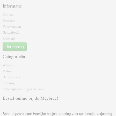
Informatie
Contact
Over ons
Voorwaarden
Gastenboek
Proeverij
Herroeping
Categorieën
Wijnen
Verhuur
Delicatessen
Catering
Cadeaupakket of geschenk‎en
Bestel online bij de Meybree!
Bent u opzoek naar Heerlijke hapjes, catering voor uw feestje, verjaardag