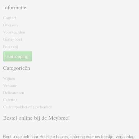
Informatie
Contact
Over ons
Voorwaarden
Gastenboek
Proeverij
Herroeping
Categorieën
Wijnen
Verhuur
Delicatessen
Catering
Cadeaupakket of geschenk‎en
Bestel online bij de Meybree!
Bent u opzoek naar Heerlijke hapjes, catering voor uw feestje, verjaardag