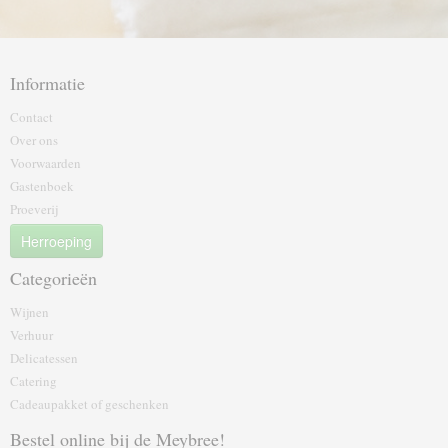
Informatie
Contact
Over ons
Voorwaarden
Gastenboek
Proeverij
Herroeping
Categorieën
Wijnen
Verhuur
Delicatessen
Catering
Cadeaupakket of geschenk‎en
Bestel online bij de Meybree!