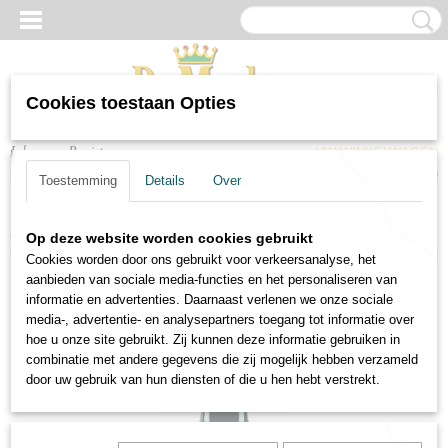
Cookies toestaan Opties
Inloggen
Registreren
UW WINKELWAGEN
Geen producten
(0)
Toestemming
Details
Over
Home
>
Wijnen
>
Port & versterkt
>
Fine Ruby Port Quinta do Noval
Op deze website worden cookies gebruikt
Cookies worden door ons gebruikt voor verkeersanalyse, het
aanbieden van sociale media-functies en het personaliseren van
informatie en advertenties. Daarnaast verlenen we onze sociale
media-, advertentie- en analysepartners toegang tot informatie over
hoe u onze site gebruikt. Zij kunnen deze informatie gebruiken in
combinatie met andere gegevens die zij mogelijk hebben verzameld
door uw gebruik van hun diensten of die u hen hebt verstrekt.