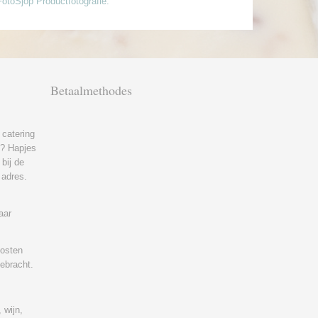
FotoSjop Productfotografie.
!
Betaalmethodes
 catering
ft? Hapjes
bij de
 adres.
aar
kosten
gebracht.
 wijn,