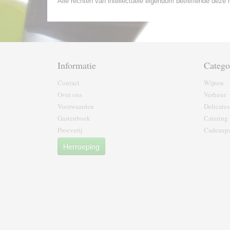
Alle rechten van intellectuele eigendom betreffende deze m
Informatie
Catego
Contact
Wijnen
Over ons
Verhuur
Voorwaarden
Delicates
Gastenboek
Catering
Proeverij
Cadeaupa
Herroeping