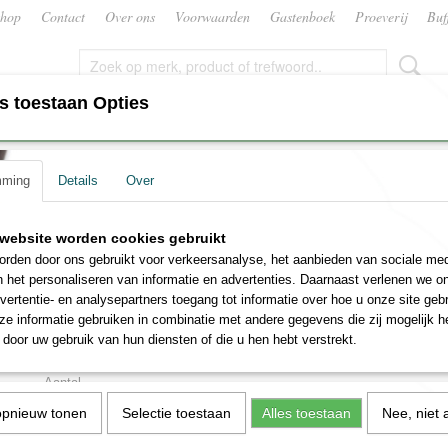
hop
Contact
Over ons
Voorwaarden
Gastenboek
Proeverij
Buf
s toestaan Opties
CATERING
CADEAUPAKKET OF GESCHENK‎EN
mming
Details
Over
Blanches Sparkling
Mousserende Les Fumées
website worden cookies gebruikt
rden door ons gebruikt voor verkeersanalyse, het aanbieden van sociale med
Blanches Sparkling
n het personaliseren van informatie en advertenties. Daarnaast verlenen we o
vertentie- en analysepartners toegang tot informatie over hoe u onze site gebru
€ 7,99
e informatie gebruiken in combinatie met andere gegevens die zij mogelijk 
(inclusief btw 21%)
door uw gebruik van hun diensten of die u hen hebt verstrekt.
✘
Niet op voorraad
Aantal
opnieuw tonen
Selectie toestaan
Alles toestaan
Nee, niet 