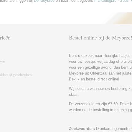
aterialen liggen bij
De Meybree
en haar licentiegevers
marketingkr8
-
Suus' 
rieën
Bestel online bij de Meybree
Bent u opzoek naar Heerlijke hapjes,
sen
voor uw feestje, verjaardag of bruilo
voor een gezellige avond, dan bent u 
Meybree uit Oldenzaal aan het juiste
kket of geschenk‎en
Bekijk en bestel direct online!
Wij bellen u wanneer uw bestelling kl
staat.
De verzendkosten zijn €7.50. Deze 
worden na de bestelling in rekening 
Zoekwoorden:
Drankarrangementen,