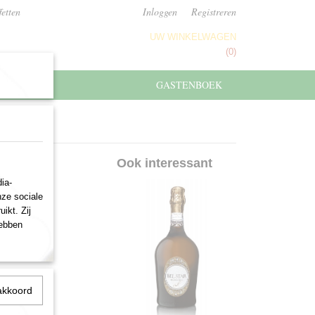
fetten
Inloggen
Registreren
UW WINKELWAGEN
Geen producten
(0)
GASTENBOEK
Ook interessant
ia-
nze sociale
ikt. Zij
hebben
akkoord