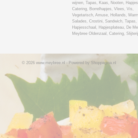
wijnen, Tapas, Kaas, Nooten, Hapjes
Catering, Borrelhapjes, Vlees, Vis,
Vegetarisch, Amuse, Hollands, War
Salades, Crostini, Sandwich, Tapas,
Hapjesschaal, Hapjesplateau, De Me
Meybree Oldenzaal, Catering, Slijteri
© 2026 www.meybree.nl - Powered by Shoppagina.nl