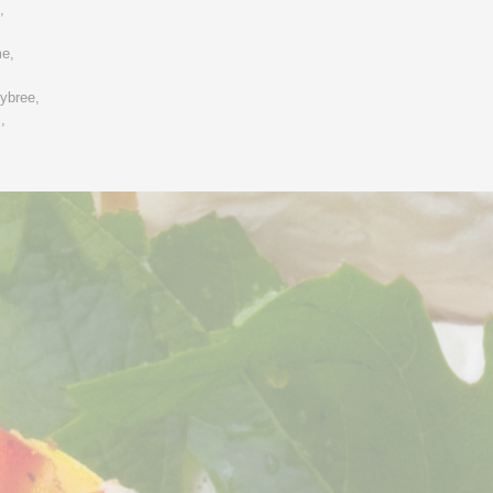
,
me,
ybree,
j,